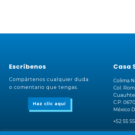
Escríbenos
Casa 
Compártenos cualquier duda
Colima N
o comentario que tengas.
Col. Rom
Cuauht
C.P. 067
Haz clic aquí
México D
+52 55 55