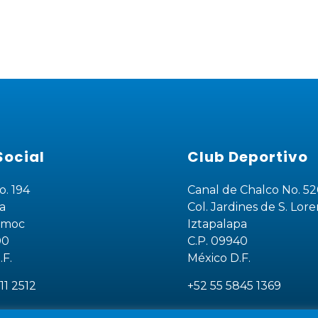
Social
Club Deportivo
o. 194
Canal de Chalco No. 5
a
Col. Jardines de S. Lore
emoc
Iztapalapa
00
C.P. 09940
.F.
México D.F.
11 2512
+52 55 5845 1369